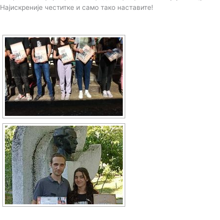
Најискреније честитке и само тако наставите!