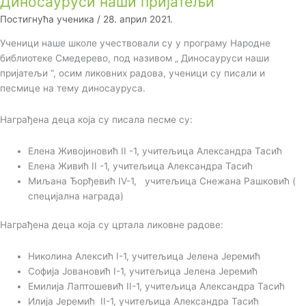
Диносауруси наши пријатељи
Постигнућа ученика
/
28. април 2021.
Ученици наше школе учествовали су у програму Народне
библиотеке Смедерево, под називом „ Диносауруси наши
пријатељи “, осим ликовних радова, ученици су писали и
песмице на тему диносауруса.
Награђена деца која су писала песме су:
Елена Живојиновић II -1, учитељица Александра Тасић
Елена Живић II -1, учитељица Александра Тасић
Миљана Ђорђевић IV-1, учитељица Снежана Рашковић (
специјална награда)
Награђена деца која су цртала ликовне радове:
Николина Алексић I-1, учитељица Јелена Јеремић
Софија Јовановић I-1, учитељица Јелена Јеремић
Емилија Лаптошевић II-1, учитељица Александра Тасић
Илија Јеремић II-1, учитељица Александра Тасић