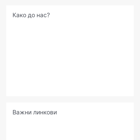
А
Како до нас?
р
х
и
в
е
Важни линкови