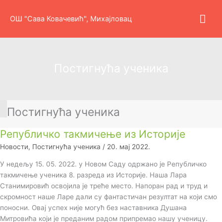
Пређи
Гла
на
ОШ "Сава Ковачевић", Михајловац
садржај
изб
Постигнућа ученика
Постигнућа ученика
Републичко такмичење из Историје
Новости
,
Постигнућа ученика
/
20. мај 2022.
У недељу 15. 05. 2022. у Новом Саду одржано је Републичко
такмичење ученика 8. разреда из Историје. Наша Лара
Станимировић освојила је треће место. Напоран рад и труд и
скромност наше Ларе дали су фантастичан резултат на који смо
поносни. Овај успех није могућ без наставника Душана
Митровића који је преданим радом припремао нашу ученицу.