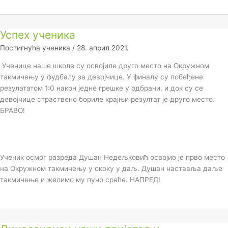
Успех ученика
Постигнућа ученика
/
28. април 2021.
Ученице наше школе су освојиле друго место на Окружном
такмичењу у фудбалу за девојчице. У финалу су побеђене
резулататом 1:0 након једне грешке у одбрани, и док су се
девојчице страствено бориле крајњи резултат је друго место.
БРАВО!
Ученик осмог разреда Душан Недељковић освојио је прво место
на Окружном такмичењу у скоку у даљ. Душан наставља даље
такмичење и желимо му пуно среће. НАПРЕД!