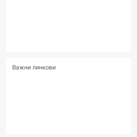
е
Важни линкови