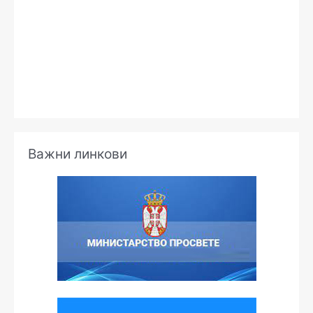
е
Важни линкови