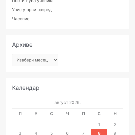
Постигнућа ученика
Упис у први разред
Часопис
Архиве
Календар
август 2026.
П
У
С
Ч
П
С
Н
1
2
3
4
5
6
7
8
9