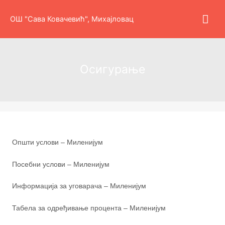
Пређи
Гла
на
ОШ "Сава Ковачевић", Михајловац
садржај
изб
Осигурање
Општи услови – Миленијум
Посебни услови – Миленијум
Информација за уговарача – Миленијум
Табела за одређивање процента – Миленијум