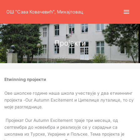
Пређи
Глав
на
ОШ "Сава Ковачевић", Михајловац
садржај
избо
Пројекти
Etwinning пројекти
Ове школске године наша школа учествује у два етwиннинг
пројекта -Our Autumn Excitement и Ципелице луталице, то су
моје разгледнице.
Пројекат Our Autumn Excitement траје три месеца, од
септембра до новембра и реализује се у сарадњи са
школама из Турске, Украјине и Пољске. Тема пројекта је