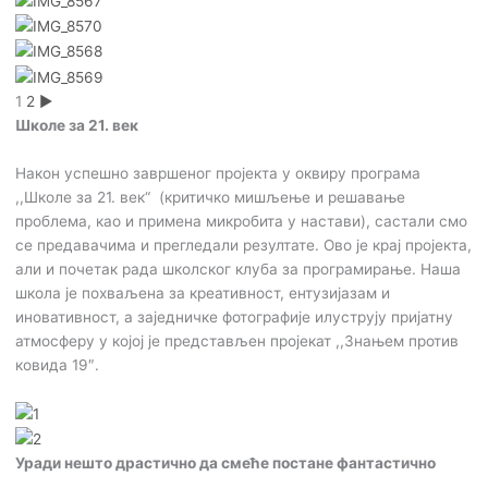
1
2
►
Школе за 21. век
Након успешно завршеног пројекта у оквиру програма
,,Школе за 21. век“ (критичко мишљење и решавање
проблема, као и примена микробита у настави), састали смо
се предавачима и прегледали резултате. Ово је крај пројекта,
али и почетак рада школског клуба за програмирање. Наша
школа је похваљена за креативност, ентузијазам и
иновативност, а заједничке фотографије илуструју пријатну
атмосферу у којој је представљен пројекат ,,Знањем против
ковида 19″.
Уради нешто драстично да смеће постане фантастично