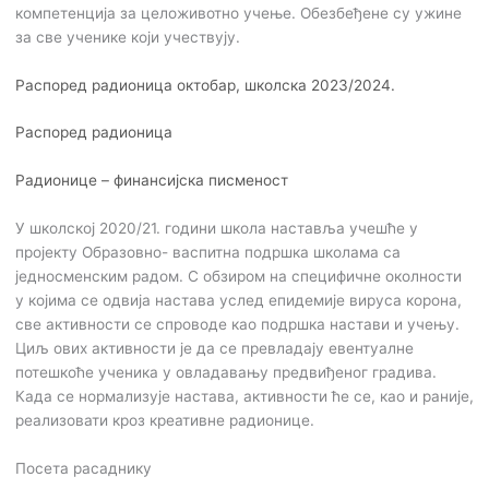
компетенција за целоживотно учење. Обезбеђене су ужине
за све ученике који учествују.
Распоред радионица октобар, школска 2023/2024.
Распоред радионица
Радионице – финансијска писменост
У школској 2020/21. години школа наставља учешће у
пројекту Образовно- васпитна подршка школама са
једносменским радом. С обзиром на специфичне околности
у којима се одвија настава услед епидемије вируса корона,
све активности се спроводе као подршка настави и учењу.
Циљ ових активности је да се превладају евентуалне
потешкоће ученика у овладавању предвиђеног градива.
Када се нормализује настава, активности ће се, као и раније,
реализовати кроз креативне радионице.
Посета расаднику