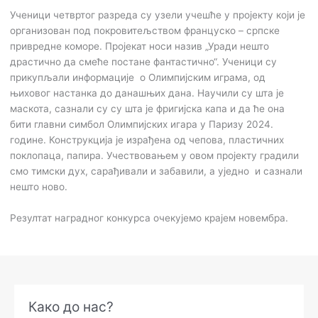
Ученици четвртог разреда су узели учешће у пројекту који је
организован под покровитељством француско – српске
привредне коморе. Пројекат носи назив „Уради нешто
драстично да смеће постане фантастично“. Ученици су
прикупљали информације о Олимпијским играма, од
њиховог настанка до данашњих дана. Научили су шта је
маскота, сазнали су су шта је фригијска капа и да ће она
бити главни симбол Олимпијских игара у Паризу 2024.
године. Конструкција је израђена од чепова, пластичних
поклопаца, папира. Учествовањем у овом пројекту градили
смо тимски дух, сарађивали и забавили, а уједно и сазнали
нешто ново.
Резултат наградног конкурса очекујемо крајем новембра.
А
Како до нас?
р