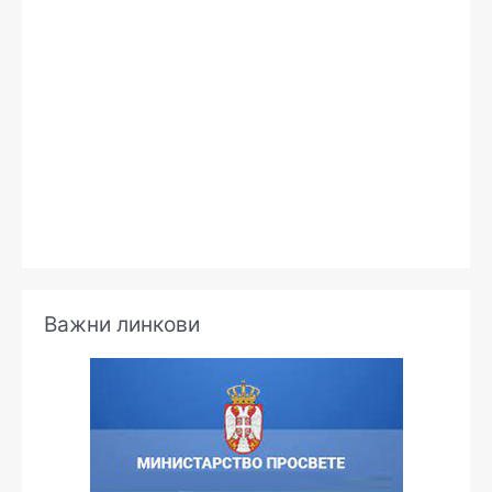
х
и
в
е
Важни линкови