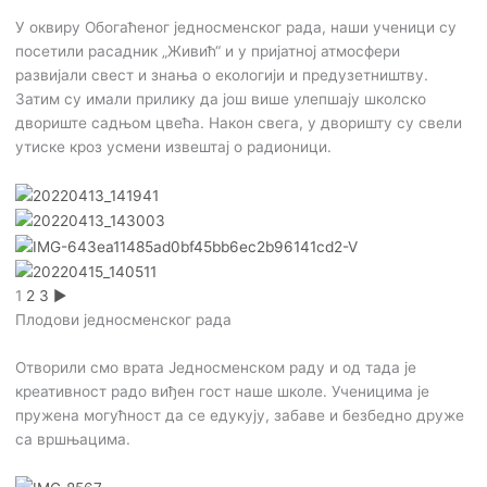
У оквиру Обогаћеног једносменског рада, наши ученици су
посетили расадник „Живић“ и у пријатној атмосфери
развијали свест и знања о екологији и предузетништву.
Затим су имали прилику да још више улепшају школско
двориште садњом цвећа. Након свега, у дворишту су свели
утиске кроз усмени извештај о радионици.
1
2
3
►
Плодови једносменског рада
Отворили смо врата Једносменском раду и од тада је
креативност радо виђен гост наше школе. Ученицима је
пружена могућност да се едукују, забаве и безбедно друже
са вршњацима.