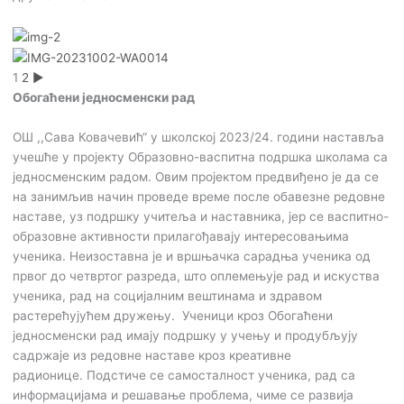
1
2
►
Обогаћени једносменски рад
ОШ ,,Сава Ковачевић“ у школској 2023/24. години наставља
учешће у пројекту Образовно-васпитна подршка школама са
једносменским радом. Овим пројектом предвиђено је да се
на занимљив начин проведе време после обавезне редовне
наставе, уз подршку учитеља и наставника, јер се васпитно-
образовне активности прилагођавају интересовањима
ученика. Неизоставна је и вршњачка сарадња ученика од
првог до четвртог разреда, што оплемењује рад и искуства
ученика, рад на социјалним вештинама и здравом
растерећујућем дружењу. Ученици кроз Обогаћени
једносменски рад имају подршку у учењу и продубљују
садржаје из редовне наставе кроз креативне
радионице. Подстиче се самосталност ученика, рад са
информацијама и решавање проблема, чиме се развија