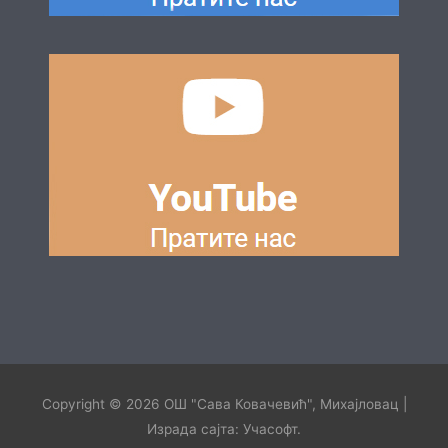
Copyright © 2026
ОШ "Сава Ковачевић", Михајловац
|
Израда сајта:
Учасофт
.