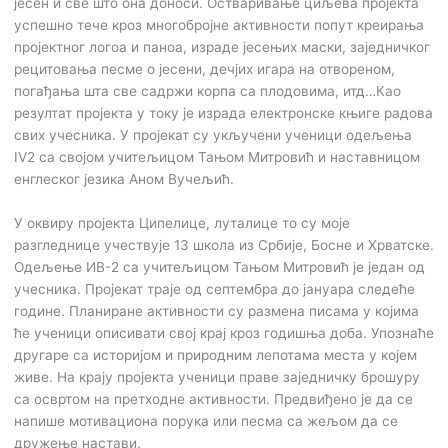
јесен и све што она доноси. Остваривање циљева пројекта
успешно тече кроз многобројне активности попут креирања
пројектног логоа и паноа, израде јесењих маски, заједничког
рецитовања песме о јесени, дечјих игара на отвореном,
погађања шта све садржи корпа са плодовима, итд…Као
резултат пројекта у току је израда електронске књиге радова
свих учесника. У пројекат су укључени ученици одељења
IV2 са својом учитељицом Тањом Митровић и наставницом
енглеског језика Аном Вучељић.
У оквиру пројекта Ципелице, луталице то су моје
разгледнице учествује 13 школа из Србије, Босне и Хрватске.
Одељење ИВ-2 са учитељицом Тањом Митровић је један од
учесника. Пројекат траје од септембра до јануара следеће
године. Планиране активности су размена писама у којима
ће ученици описивати свој крај кроз годишња доба. Упознаће
другаре са историјом и природним лепотама места у којем
живе. На крају пројекта ученици праве заједничку брошуру
са освртом на претходне активности. Предвиђено је да се
напише мотивациона порука или песма са жељом да се
дружење настави.