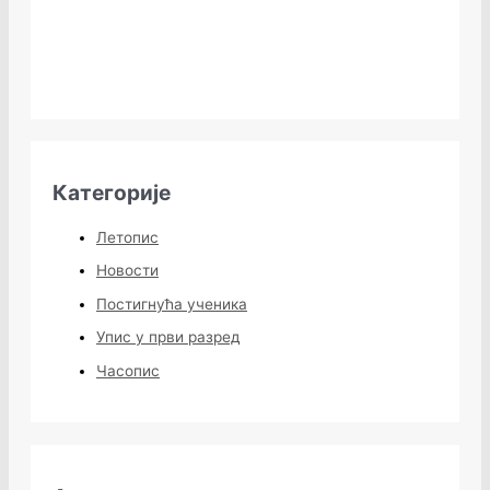
Категорије
Летопис
Новости
Постигнућа ученика
Упис у први разред
Часопис