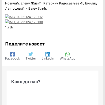
Новичић, Елену Живић, Катарину Радосављевић, Емилију
Лаптошевић и Вању Илић.
1
2
►
Поделите новост
Facebook
Twitter
Linkedin
WhatsApp
Како до нас?