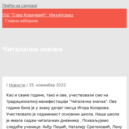
Пређи на садржај
ОШ "Сава Ковачевић", Михајловац
Главни изборник
Читалачка значка
/
Новости
/
25. новембар 2022.
Као и сваке године, тако и ове, учествовали смо на
традиционалној манифестацији ‘’Читалачка значка”. Ове
године била је у знаку дечјег писца Игора Коларова.
Учествовало је седамнаест основних школа. Наша школа
је имала седам читалачких дневника . Похваљујемо
следеће ученице: Анђу Пешић, Наталију Сретеновић, Лену