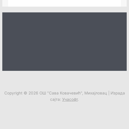
Copyright © 2026
ОШ "Сава Ковачевић", Михајловац
| Израда
сајта:
Учасофт
.