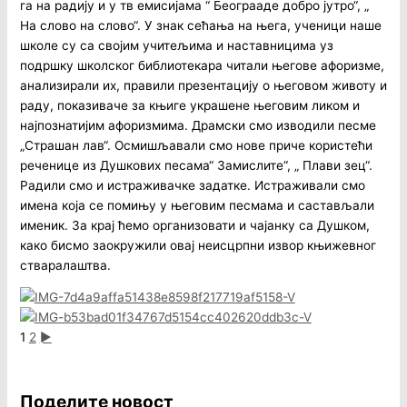
га на радију и у тв емисијама “ Београаде добро јутро“, „
На слово на слово“. У знак сећања на њега, ученици наше
школе су са својим учитељима и наставницима уз
подршку школског библиотекара читали његове афоризме,
анализирали их, правили презентацију о његовом животу и
раду, показиваче за књиге украшене његовим ликом и
најпознатијим афоризмима. Драмски смо изводили песме
„Страшан лав“. Осмишљавали смо нове приче користећи
реченице из Душкових песама“ Замислите“, „ Плави зец“.
Радили смо и истраживачке задатке. Истраживали смо
имена која се помињу у његовим песмама и састављали
именик. За крај ћемо организовати и чајанку са Душком,
како бисмо заокружили овај неисцрпни извор књижевног
стваралаштва.
1
2
►
Поделите новост