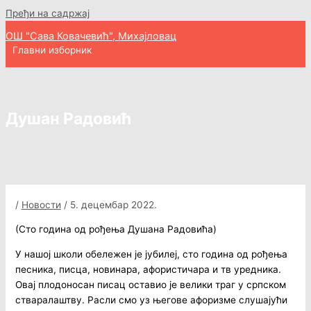
Пређи на садржај
ОШ "Сава Ковачевић", Михајловац
Главни изборник
Душан Радовић
/
Новости
/
5. децембар 2022.
(Сто година од рођења Душана Радовића)
У нашој школи обележен је јубилеј, сто година од рођења
песника, писца, новинара, афористичара и тв уредника.
Овај плодоносан писац оставио је велики траг у српском
стваралаштву. Расли смо уз његове афоризме слушајући