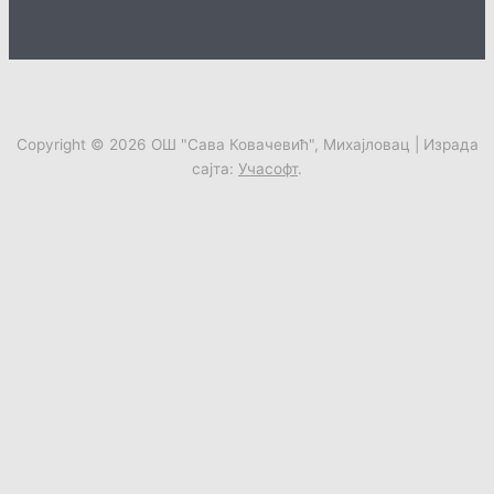
Copyright © 2026
ОШ "Сава Ковачевић", Михајловац
| Израда
сајта:
Учасофт
.