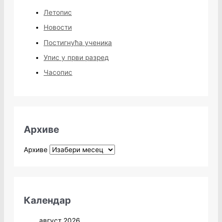
Летопис
Новости
Постигнућа ученика
Упис у први разред
Часопис
Архиве
Архиве
Календар
август 2026.