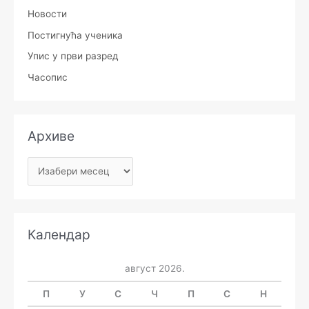
Новости
Постигнућа ученика
Упис у први разред
Часопис
Архиве
Календар
август 2026.
П
У
С
Ч
П
С
Н