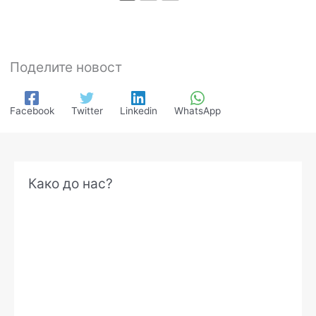
Поделите новост
Facebook
Twitter
Linkedin
WhatsApp
А
Како до нас?
р
х
и
в
е