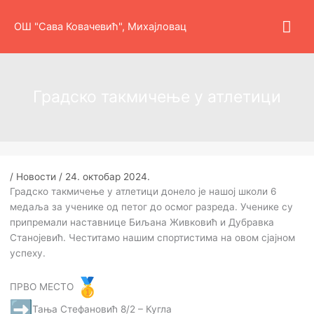
Пређи
Гла
на
ОШ "Сава Ковачевић", Михајловац
садржај
изб
Градско такмичење у атлетици
/
Новости
/
24. октобар 2024.
Градско такмичење у атлетици донело је нашој школи 6
медаљa за ученике од петог до осмог разреда. Ученике су
припремали наставнице Биљана Живковић и Дубравка
Станојевић. Честитамо нашим спортистима на овом сјајном
успеху.
ПРВО МЕСТО
Тања Стефановић 8/2 – Кугла