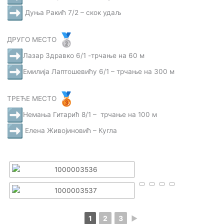
Дуња Ракић 7/2 – скок удаљ
ДРУГО МЕСТО
Лазар Здравко 6/1 -трчање на 60 м
Емилија Лаптошевићу 6/1 – трчање на 300 м
ТРЕЋЕ МЕСТО
Немања Гитарић 8/1 – трчање на 100 м
Елена Живојиновић – Кугла
1
2
3
►