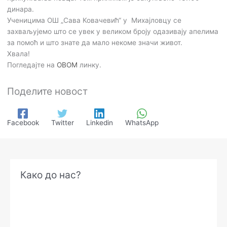
динара.
Ученицима ОШ „Сава Ковачевић“ у Михајловцу се
захваљујемо што се увек у великом броју одазивају апелима
за помоћ и што знате да мало некоме значи живот.
Хвала!
Погледајте на
ОВОМ
линку.
Поделите новост
Facebook
Twitter
Linkedin
WhatsApp
А
Како до нас?
р
х
и
в