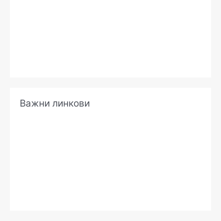
е
Важни линкови