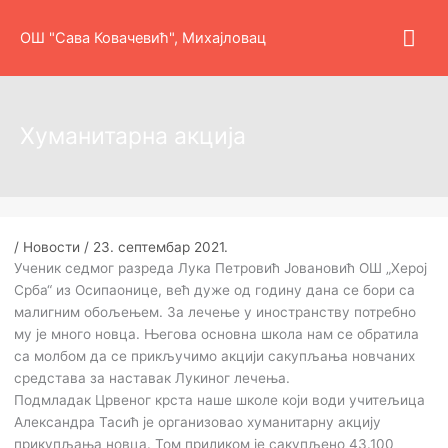
Пређи
Гла
на
ОШ "Сава Ковачевић", Михајловац
садржај
изб
Хуманитарна акција
/
Новости
/
23. септембар 2021.
Ученик седмог разреда Лука Петровић Јовановић ОШ „Херој
Срба“ из Осипаонице, већ дуже од годину дана се бори са
малигним обољењем. За лечење у иностранству потребно
му је много новца. Његова основна школа нам се обратила
са молбом да се прикључимо акцији сакупљања новчаних
средстава за наставак Лукиног лечења.
Подмладак Црвеног крста наше школе који води учитељица
Александра Тасић је организовао хуманитарну акцију
прикупљања новца. Том приликом је сакупљено 43.100