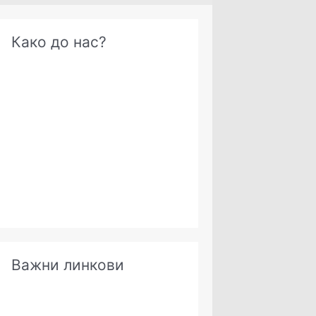
А
Како до нас?
р
х
и
в
е
Важни линкови