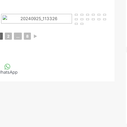
1
2
...
8
►
hatsApp