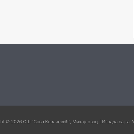
ght © 2026
ОШ "Сава Ковачевић", Михајловац
| Израда сајта: