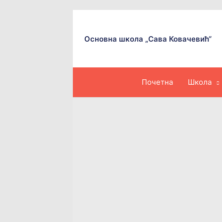
Пређи
на
садржај
Основна школа „Сава Ковачевић“
Почетна
Школа