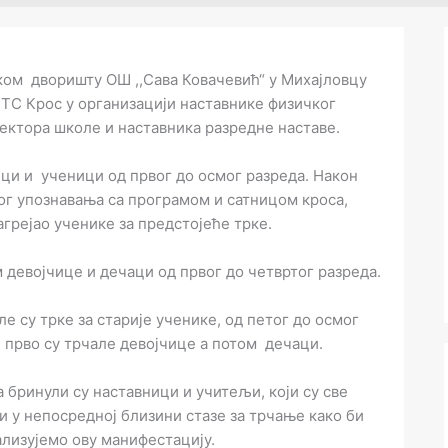
ском дворишту ОШ ,,Сава Ковачевић“ у Михајловцу
ТС Крос у организацији наставнике физичког
ектора школе и наставника разредне наставе.
ци и ученици од првог до осмог разреда. Након
ог упознавања са програмом и сатницом кроса,
агрејао ученике за предстојеће трке.
 девојчице и дечаци од првог до четвртог разреда.
е су трке за старије ученике, од петог до осмог
, прво су трчале девојчице а потом дечаци.
 бринули су наставници и учитељи, који су све
и у непосредној близини стазе за трчање како би
ализујемо ову манифестацију.