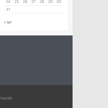
24
25
26
27
28
29
30
31
« јул
Учасофт
.