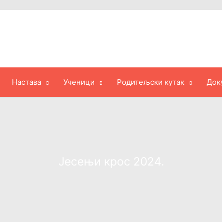
Настава
Ученици
Родитељски кутак
Док
Јесењи крос 2024.