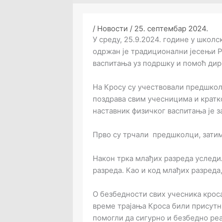
/
Новости
/
25. септембар 2024.
У среду, 25.9.2024. године у школ
одржан је традиционални јесењи Р
васпитања уз подршку и помоћ дир
На Кросу су учествовали предшкол
поздрава свим учесницима и кратк
наставник физичког васпитања је з
Прво су трчали предшколци, затим
Након трка млађих разреда уследил
разреда. Као и код млађих разреда
О безбедности свих учесника кроса
време трајања Кроса били присутн
помогли да сигурно и безбедно ре