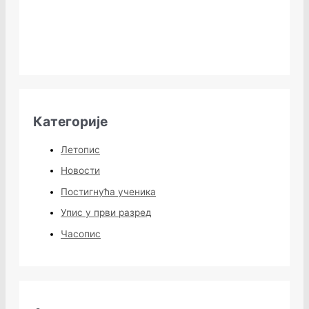
Категорије
Летопис
Новости
Постигнућа ученика
Упис у први разред
Часопис