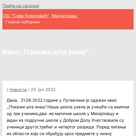
Пређи на садржај
ОШ "Сава Ковачевић", Михајловац
Главни изборник
Квиз,,Покажи шта знаш”
/
Новости
/
23. јун 2022.
Дана, 21.06.2022.године у Лугавчини је одржан квиз
,,Покажи шта знаш“.Наша школа узела је учешће са екипом
од три ученика,два из матичне школе у Михајловцу и
један из подручне школе у Добром Долу.Учествовали су
ученици другог,трећег и четвртог разреда .Поред питања
из области које се обрађују кроз предмете у нижој