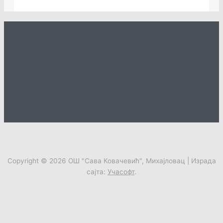
Copyright © 2026
ОШ "Сава Ковачевић", Михајловац
| Израда
сајта:
Учасофт
.