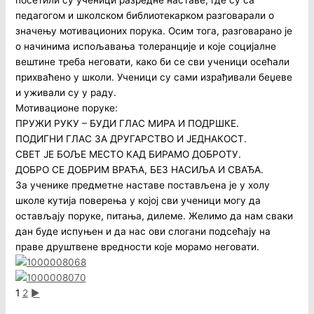
посетили су ученици разредне наставе, где су са
педагогом и школском библиотекарком разговарали о
значењу мотивационих порука. Осим тога, разговарано је
о начинима испољавања толеранције и које социјалне
вештине треба неговати, како би се сви ученици осећали
прихваћено у школи. Ученици су сами израђивали беџеве
и уживали су у раду.
Мотивационе поруке:
ПРУЖИ РУКУ – БУДИ ГЛАС МИРА И ПОДРШКЕ.
ПОДИГНИ ГЛАС ЗА ДРУГАРСТВО И ЈЕДНАКОСТ.
СВЕТ ЈЕ БОЉЕ МЕСТО КАД БИРАМО ДОБРОТУ.
ДОБРО СЕ ДОБРИМ ВРАЋА, БЕЗ НАСИЉА И СВАЂА.
За ученике предметне наставе постављена је у холу
школе кутија поверења у којој сви ученици могу да
остављају поруке, питања, дилеме. Желимо да нам сваки
дан буде испуњен и да нас ови слогани подсећају на
праве друштвене вредности које морамо неговати.
1
2
►