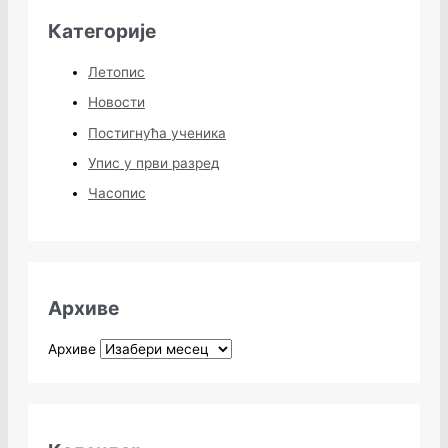
Категорије
Летопис
Новости
Постигнућа ученика
Упис у први разред
Часопис
Архиве
Архиве