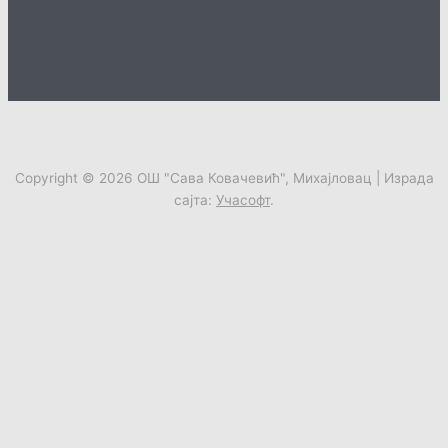
Copyright © 2026
ОШ "Сава Ковачевић", Михајловац
| Израда
сајта:
Учасофт
.