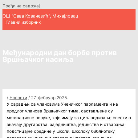
Пређи на садржај
ОШ "Сава Ковачевић", Михајловац
Главни изборник
Међународни дан борбе против
Вршњачког насиља
/
Новости
/
27. фебруар 2025.
У сарадњи са члановима Ученичког парламента и на
предлог чланова Вршњачког тима, састављене су
мотивационе поруке, које имају за циљ подизање свести о
значају другарства, заједништва, јединства и стварања
подстицајне средине у школи. Школску библиотеку