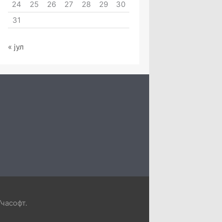
24
25
26
27
28
29
30
31
« јул
Учасофт
.