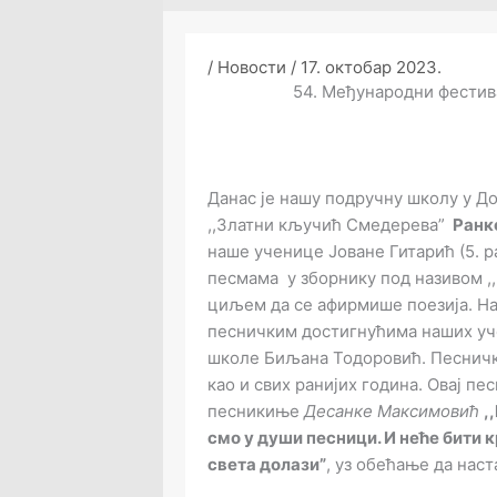
/
Новости
/
17. октобар 2023.
54. Међународни фестив
Данас је нашу подручну школу у 
,,Златни кључић Смедерева”
Ранк
наше ученице Јоване Гитарић (5. 
песмама у зборнику под називом ,,К
циљем да се афирмише поезија. Н
песничким достигнућима наших уче
школе Биљана Тодоровић. Песничк
као и свих ранијих година. Овај п
песникиње
Десанке Максимовић
,
смо у души песници. И неће бити 
света долази”
, уз обећање да на