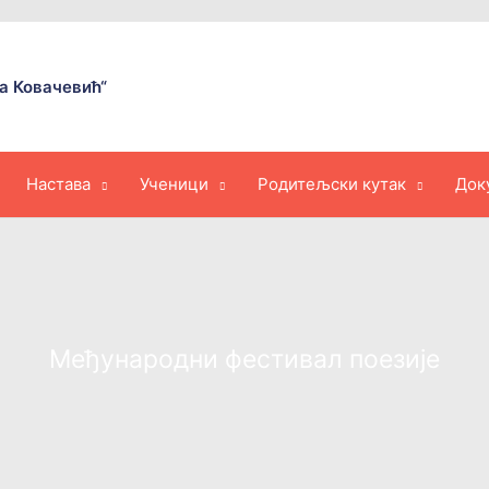
а Ковачевић“
Настава
Ученици
Родитељски кутак
Док
Међународни фестивал поезије