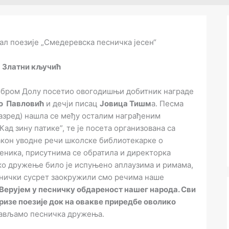
ал поезије „Смедеревска песничка јесен“
Златни кључић
Добром Долу посетио овогодишњи добитник награде
о Павловић
и дечји писац
Јовица Тишм
а. Песма
разред) нашла се међу осталим награђеним
ад зину патике”, те је посета организована са
акон уводне речи школске библиотекарке о
ника, присутнима се обратила и директорка
о дружење било је испуњено аплаузима и римама,
еснички сусрет заокружили смо речима наше
,Верујем у песничку обдареност нашег народа. Сви
кризе поезије док на овакве приредбе оволико
стављамо песничка дружења.