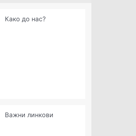
А
Како до нас?
р
х
и
в
е
Важни линкови