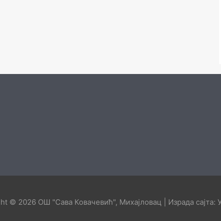
ght © 2026
ОШ "Сава Ковачевић", Михајловац
| Израда сајта: