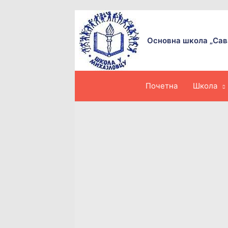
Пређи
на
садржај
Основна школа „Сав
Почетна
Школа