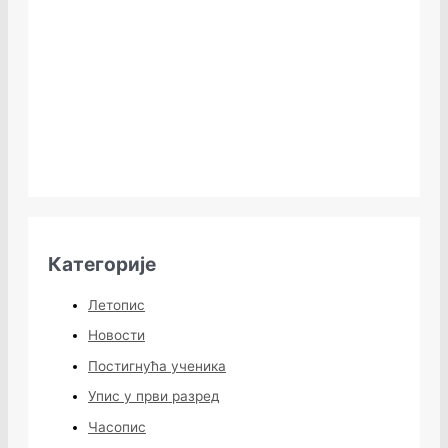
Категорије
Летопис
Новости
Постигнућа ученика
Упис у први разред
Часопис