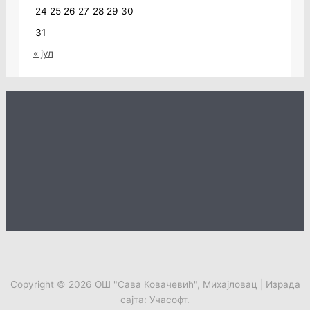
24
25
26
27
28
29
30
31
« јул
Copyright © 2026
ОШ "Сава Ковачевић", Михајловац
| Израда
сајта:
Учасофт
.