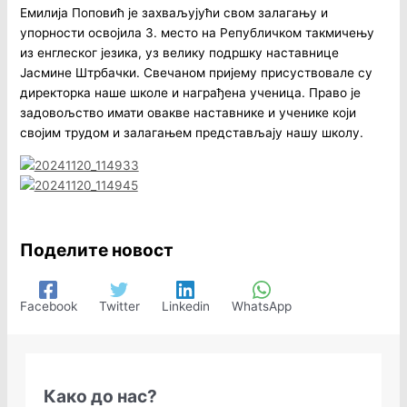
Емилија Поповић је захваљујући свом залагању и
упорности освојила 3. место на Републичком такмичењу
из енглеског језика, уз велику подршку наставнице
Јасмине Штрбачки. Свечаном пријему присуствовале су
директорка наше школе и награђена ученица. Право је
задовољство имати овакве наставнике и ученике који
својим трудом и залагањем представљају нашу школу.
Поделите новост
Facebook
Twitter
Linkedin
WhatsApp
Како до нас?