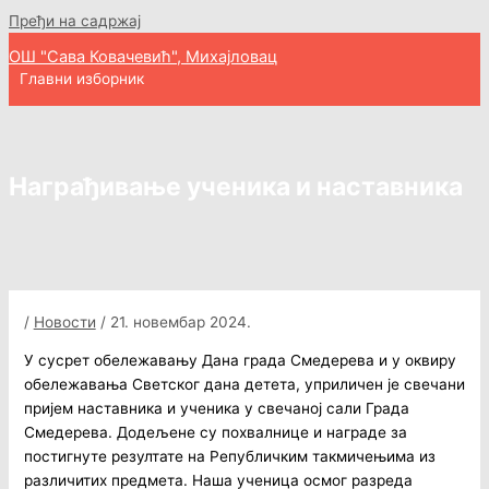
Пређи на садржај
ОШ "Сава Ковачевић", Михајловац
Главни изборник
Награђивање ученика и наставника
/
Новости
/
21. новембар 2024.
У сусрет обележавању Дана града Смедерева и у оквиру
обележавања Светског дана детета, уприличен је свечани
пријем наставника и ученика у свечаној сали Града
Смедерева. Додељене су похвалнице и награде за
постигнуте резултате на Републичким такмичењима из
различитих предмета. Наша ученица осмог разреда