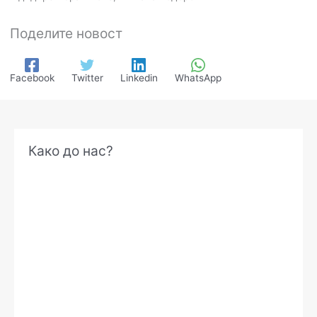
Поделите новост
Facebook
Twitter
Linkedin
WhatsApp
А
Како до нас?
р
х
и
в
е