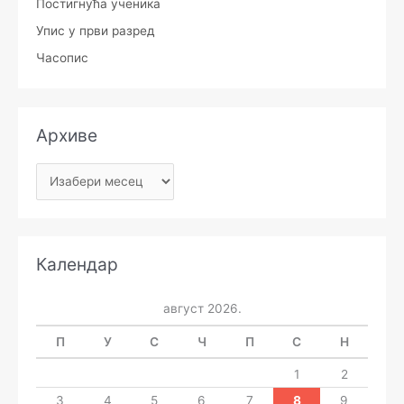
Постигнућа ученика
Упис у први разред
Часопис
Архиве
Календар
август 2026.
П
У
С
Ч
П
С
Н
1
2
3
4
5
6
7
8
9