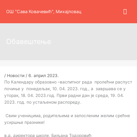
Пређи
Гла
на
ОШ "Сава Ковачевић", Михајловац
садржај
изб
Обавештење
/
Новости
/
6. април 2023.
По Календару образовно –васпитног рада пролећни распуст
почиње у понедељак, 10. 04. 2023. год., а завршава се у
уторак, 18. 04. 2023.год. Први радни дан је среда, 19. 04.
2023. год. по устаљеном распореду.
Свим ученицима, родитељима и запосленим желим срећне
ускршње празнике!
в.д. директора школе, Биљана Тодоровић