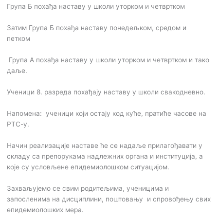
Група Б похађа наставу у школи уторком и четвртком
Затим Група Б похађа наставу понедељком, средом и
петком
Група А похађа наставу у школи уторком и четвртком и тако
даље.
Ученици 8. разреда похађају наставу у школи свакодневно.
Напомена: ученици који остају код куће, пратиће часове на
РТС-у.
Начин реализације наставе ће се надаље прилагођавати у
складу са препорукама надлежних органа и институција, а
које су условљене епидемиолошком ситуацијом.
Захваљујемо се свим родитељима, ученицима и
запосленима на дисциплини, поштовању и спровођењу свих
епидемиолошких мера.