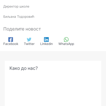
Директор школе
Биљана Тодоровић
Поделите новост
Facebook
Twitter
Linkedin
WhatsApp
А
Како до нас?
р
х
и
в
е