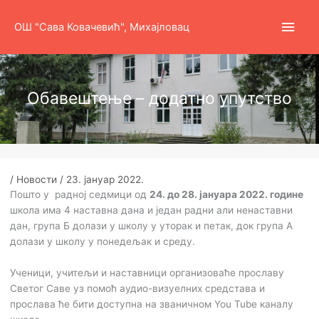
Пређи
Глав
на
ОШ "Сава Ковачевић", Михајловац
садржај
избо
Обавештење – додатно упутство
/
Новости
/
23. јануар 2022.
Пошто у радној седмици од
24. до 28. јануара 2022. године
школа има 4 наставна дана и један радни али ненаставни
дан, група Б долази у школу у уторак и петак, док група А
долази у школу у понедељак и среду.
Ученици, учитељи и наставници организоваће прославу
Светог Саве уз помоћ аудио-визуелних средстава и
прослава ће бити доступна на званичном You Tube каналу