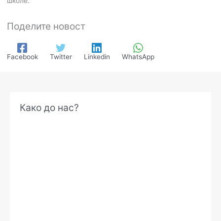
школе.
Поделите новост
Facebook
Twitter
Linkedin
WhatsApp
А
Како до нас?
р
х
и
в
е