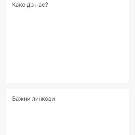
Како до нас?
р
х
и
в
е
Важни линкови