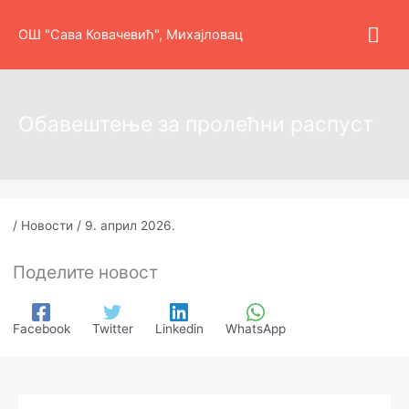
Пређи
Гла
на
ОШ "Сава Ковачевић", Михајловац
садржај
изб
Обавештење за пролећни распуст
/
Новости
/
9. април 2026.
Поделите новост
Facebook
Twitter
Linkedin
WhatsApp
А