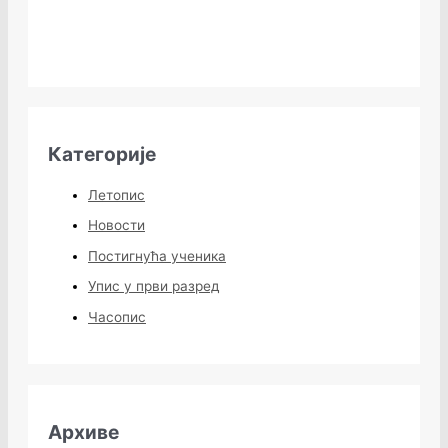
Категорије
Летопис
Новости
Постигнућа ученика
Упис у први разред
Часопис
Архиве