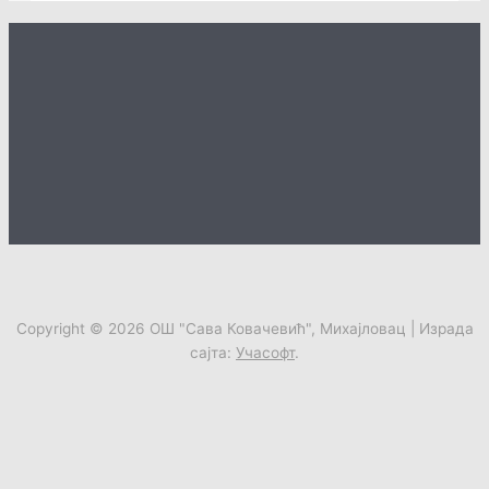
Copyright © 2026
ОШ "Сава Ковачевић", Михајловац
| Израда
сајта:
Учасофт
.