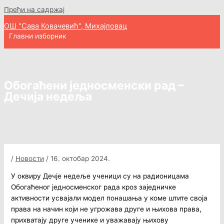
Пређи на садржај
ОШ "Сава Ковачевић", Михајловац
Главни изборник
Обогаћени једносменски рад –
Дечија недеља
/
Новости
/
16. октобар 2024.
У оквиру Дечје недеље ученици су на радионицама
Обогаћеног једносменског рада кроз заједничке
активности усвајали модел понашања у коме штите своја
права на начин који не угрожава друге и њихова права,
прихватају друге ученике и уважавају њихову