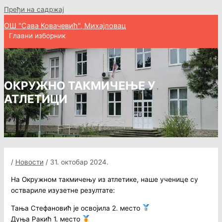
Пређи на садржај
ОШ "Сава Ковачевић", Михајловац
Главни изборник
ОКРУЖНО ТАКМИЧЕЊЕ У
АТЛЕТИЦИ
/
Новости
/
31. октобар 2024.
На Окружном такмичењу из атлетике, наше ученице су
оствариле изузетне резултате:
Тања Стефановић је освојила 2. место
Дуња Ракић 1. место