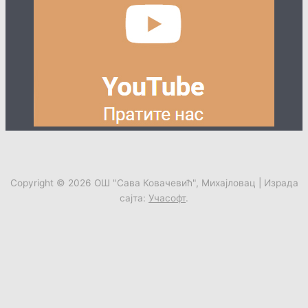
Copyright © 2026
ОШ "Сава Ковачевић", Михајловац
| Израда
сајта:
Учасофт
.