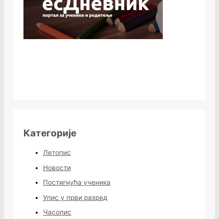
Категорије
Летопис
Новости
Постигнућа ученика
Упис у први разред
Часопис