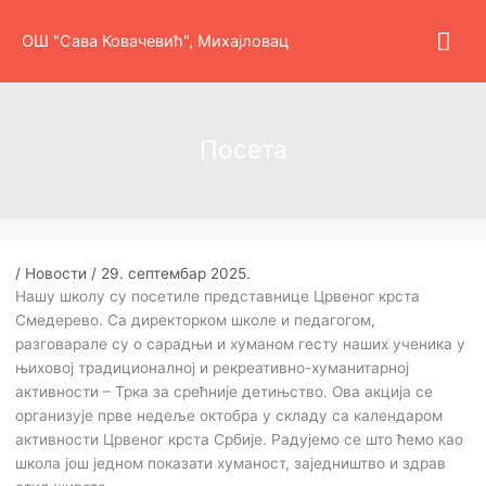
Пређи
Гла
на
ОШ "Сава Ковачевић", Михајловац
садржај
изб
Посета
/
Новости
/
29. септембар 2025.
Нашу школу су посетиле представнице Црвеног крста
Смедерево. Са директорком школе и педагогом,
разговарале су о сарадњи и хуманом гесту наших ученика у
њиховој традиционалној и рекреативно-хуманитарној
активности – Трка за срећније детињство. Ова акција се
организује прве недеље октобра у складу са календаром
активности Црвеног крста Србије. Радујемо се што ћемо као
школа још једном показати хуманост, заједништво и здрав