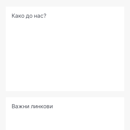
А
Како до нас?
р
х
и
в
е
Важни линкови