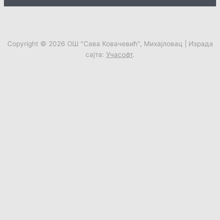
Copyright © 2026
ОШ "Сава Ковачевић", Михајловац
| Израда
сајта:
Учасофт
.