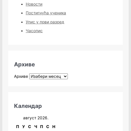
Новости
Постигнућа ученика
Упис у први разред
Часопис
Архиве
Архиве
Календар
август 2026.
П
У
С
Ч
П
С
Н