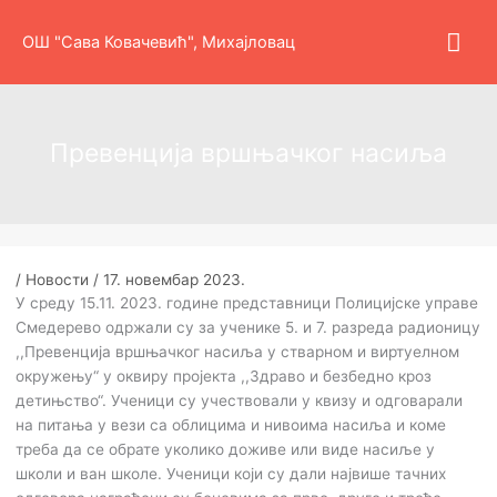
Пређи
Гла
на
ОШ "Сава Ковачевић", Михајловац
садржај
изб
Превенција вршњачког насиља
/
Новости
/
17. новембар 2023.
У среду 15.11. 2023. године представници Полицијске управе
Смедерево одржали су за ученике 5. и 7. разреда радионицу
,,Превенција вршњачког насиља у стварном и виртуелном
окружењу“ у оквиру пројекта ,,Здраво и безбедно кроз
детињство“. Ученици су учествовали у квизу и одговарали
на питања у вези са облицима и нивоима насиља и коме
треба да се обрате уколико доживе или виде насиље у
школи и ван школе. Ученици који су дали највише тачних