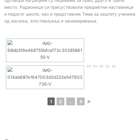
одговора награђени су беџевима за прво, друго и треће
место. Радионици си присуствовали предметни наставници
и педагог школе, као и представник Тима за заштиту ученика
од насиља, злостављања и занемаривања.
1
2
...
4
►