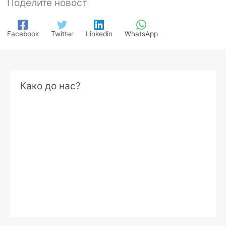
Поделите новост
Facebook
Twitter
Linkedin
WhatsApp
А
Како до нас?
р
х
и
в
е