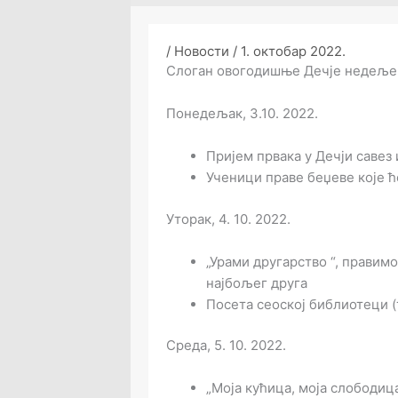
/
Новости
/
1. октобар 2022.
Слоган овогодишње Дечје недеље ј
Понедељак, 3.10. 2022.
Пријем првака у Дечји савез 
Ученици праве беџеве које 
Уторак, 4. 10. 2022.
„Урами другарство “, правим
најбољег друга
Посета сеоској библиотеци (
Среда, 5. 10. 2022.
„Моја кућица, моја слободиц