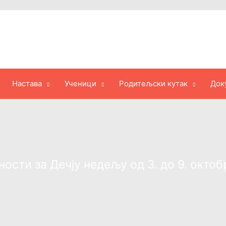
Настава
Ученици
Родитељски кутак
Док
ости за Дечју недељу од 3. до 9. октоб