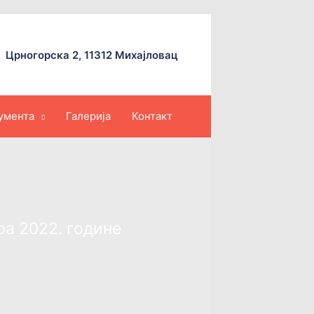
Црногорска 2, 11312 Михајловац
умента
Галерија
Контакт
ра 2022. године