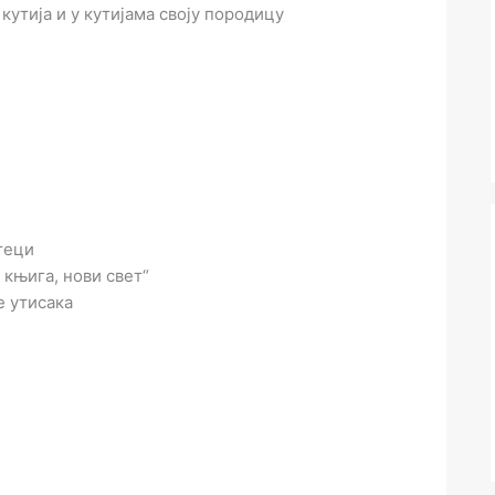
кутија и у кутијама своју породицу
теци
књига, нови свет“
 утисака