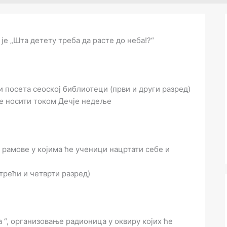
е „Шта детету треба да расте до неба!?“
и посета сеоској библиотеци (први и други разред)
ће носити током Дечје недеље
о рамове у којима ће ученици нацртати себе и
трећи и четврти разред)
а “, организовање радионица у оквиру којих ће