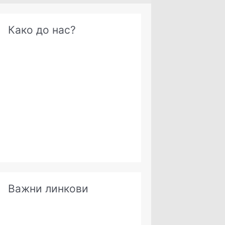
А
Како до нас?
р
х
и
в
е
Важни линкови