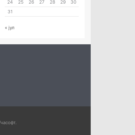
24
25
26
27
28
29
30
31
« јул
Учасофт
.