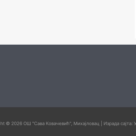
ght © 2026
ОШ "Сава Ковачевић", Михајловац
| Израда сајта: