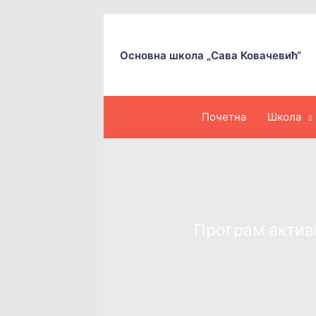
Пређи
на
садржај
Основна школа „Сава Ковачевић“
Почетна
Школа
Програм активн