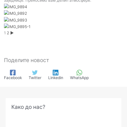
заједнице. Преносимо вам делић атмосфере.
1
2
►
Поделите новост
Facebook
Twitter
Linkedin
WhatsApp
А
Како до нас?
р
х
и