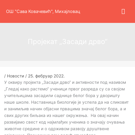
Пређи
Гла
на
ОШ "Сава Ковачевић", Михајловац
садржај
изб
Пројекат „Засади дрво“
/
Новости
/
25. фебруар 2022.
У оквиру пројекта „Засади дрво“ и активности под називом
„Гледај како растемо“ ученици првог разреда су са својом
учитељицама засадили саднице белог бора у дворишту
наше школе. Наставница биологије је успела да на сликовит
и занимљив начин објасни првацима значај белог бора, а и
свих других биљака из нашег окружења. На овај начин
развијамо свест код најмлађих ученика о значају очувања
животне средине и о одрживом развоју друштвене