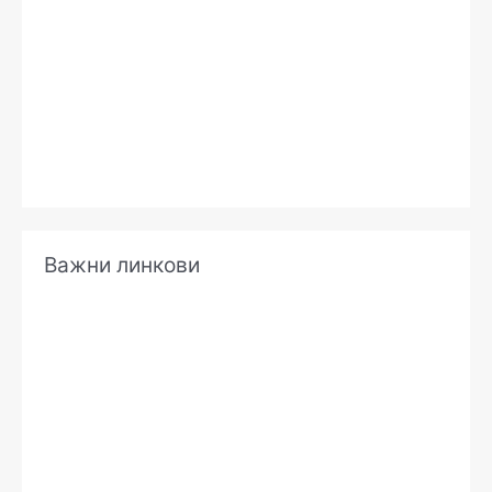
в
е
Важни линкови