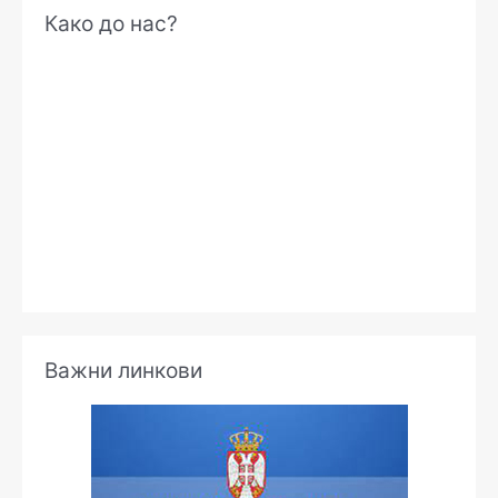
А
Како до нас?
р
х
и
в
е
Важни линкови