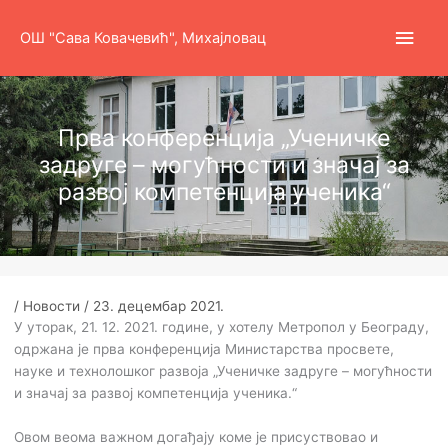
Пређи
Глав
на
ОШ "Сава Ковачевић", Михајловац
садржај
избо
Прва конференција „Ученичке
задруге – могућности и значај за
развој компетенција ученика“
/
Новости
/
23. децембар 2021.
У уторак, 21. 12. 2021. године, у хотелу Метропол у Београду,
одржана је прва конференција Министарства просвете,
науке и технолошког развоја „Ученичке задруге – могућности
и значај за развој компетенција ученика.“
Овом веома важном догађају коме је присуствовао и