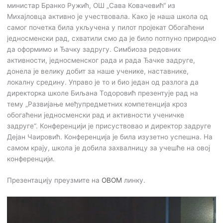
министар Бранко Ружић, ОШ „Сава Ковачевић“ из
Михајловца активно је учествовала. Како је наша школа од
самог почетка била укључена у пилот пројекат Обогаћени
једносменски рад, схватили смо да је било потпуно природно
да оформимо и Ђачку задругу. Симбиоза редовних
активности, једносменског рада и рада Ђачке задруге,
донела је велику добит за наше ученике, наставнике,
локалну средину. Управо је то и био један од разлога да
директорка школе Биљана Тодоровић презентује рад на
тему „Развијање међупредметних компетенција кроз
обогаћени једносменски рад и активности ученичке
задруге“. Конференцији је присуствовао и директор задруге
Дејан Чаировић. Конференција је била изузетно успешна. На
самом крају, школа је добила захвалницу за учешће на овој
конференцији.
Презентацију преузмите на
ОВОМ
линку.