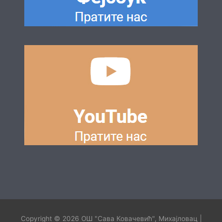
Copyright © 2026
ОШ "Сава Ковачевић", Михајловац
|