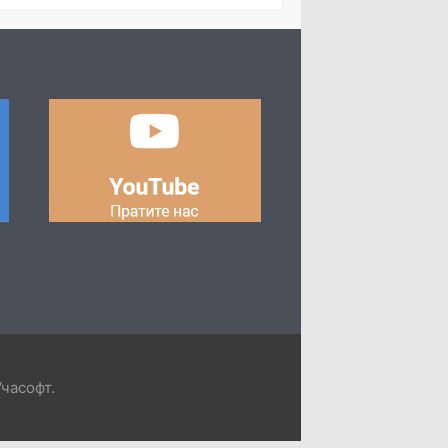
Учасофт
.