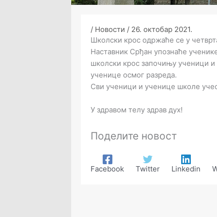
/
Новости
/
26. октобар 2021.
Школски крос одржаће се у четвртак
Наставник Срђан упознаће ученике 
школски крос започињу ученици и 
ученице осмог разреда.
Сви ученици и ученице школе учес
У здравом телу здрав дух!
Поделите новост
Facebook
Twitter
Linkedin
W