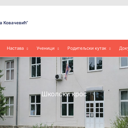
а Ковачевић“
Настава
Ученици
Родитељски кутак
Док
Школски крос