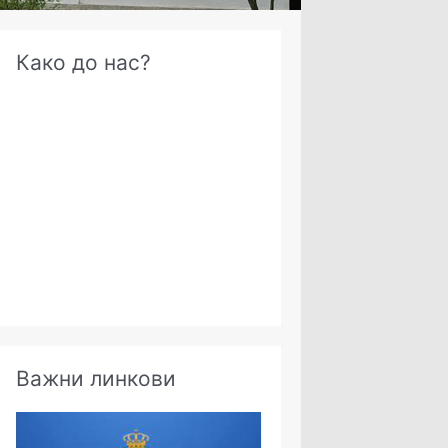
А
Како до нас?
р
х
и
в
е
Важни линкови