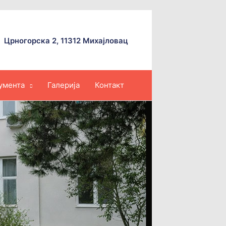
Црногорска 2, 11312 Михајловац
умента
Галерија
Контакт