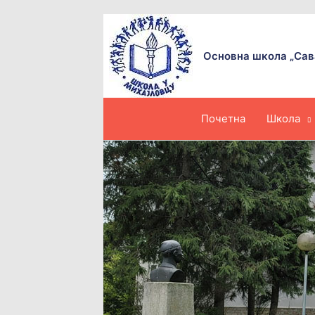
Пређи
на
садржај
Основна школа „Сав
Почетна
Школа