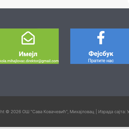
ght © 2026
ОШ "Сава Ковачевић", Михајловац
| Израда сајта: