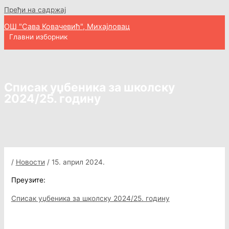
Пређи на садржај
ОШ "Сава Ковачевић", Михајловац
Главни изборник
Списак уџбеника за школску
2024/25. годину
/
Новости
/
15. април 2024.
Преузите:
Списак уџбеника за школску 2024/25. годину