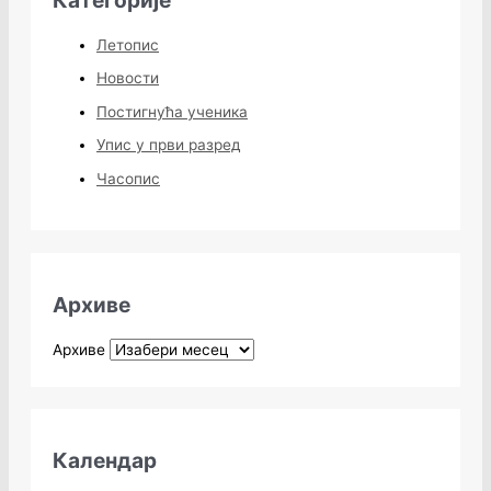
Категорије
Летопис
Новости
Постигнућа ученика
Упис у први разред
Часопис
Архиве
Архиве
Календар