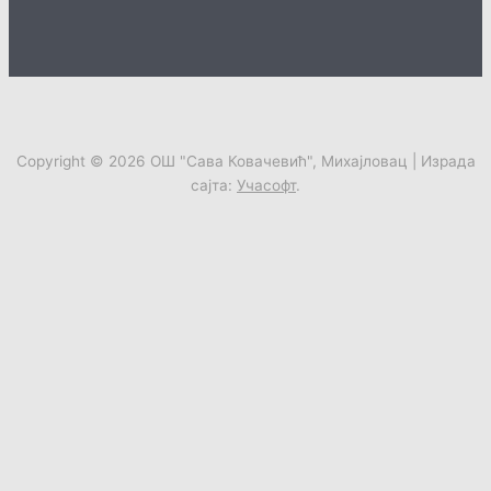
Copyright © 2026
ОШ "Сава Ковачевић", Михајловац
| Израда
сајта:
Учасофт
.