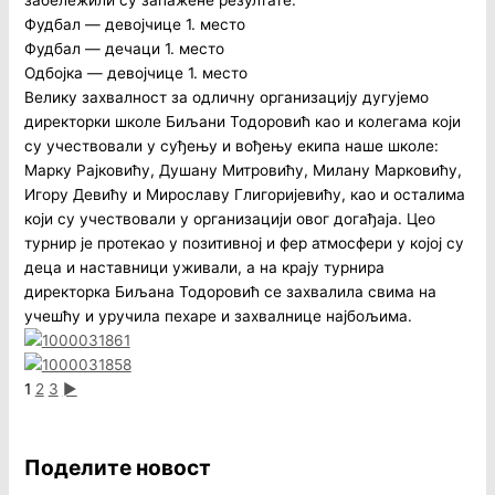
забележили су запажене резултате:
Фудбал — девојчице 1. место
Фудбал — дечаци 1. место
Одбојка — девојчице 1. место
Велику захвалност за одличну организацију дугујемо
директорки школе Биљани Тодоровић као и колегама који
су учествовали у суђењу и вођењу екипа наше школе:
Марку Рајковићу, Душану Митровићу, Милану Марковићу,
Игору Девићу и Мирославу Глигоријевићу, као и осталима
који су учествовали у организацији овог догађаја. Цео
турнир је протекао у позитивној и фер атмосфери у којој су
деца и наставници уживали, а на крају турнира
директорка Биљана Тодоровић се захвалила свима на
учешћу и уручила пехаре и захвалнице најбољима.
1
2
3
►
Поделите новост