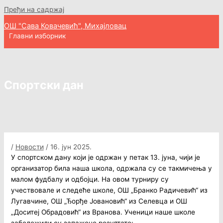
Пређи на садржај
ОШ "Сава Ковачевић", Михајловац
Главни изборник
Спортски дан
/
Новости
/
16. јун 2025.
У спортском дану који је одржан у петак 13. јуна, чији је
организатор била наша школа, одржала су се такмичења у
малом фудбалу и одбојци. На овом турниру су
учествовале и следеће школе, ОШ „Бранко Радичевић“ из
Лугавчине, ОШ „Ђорђе Јовановић“ из Селевца и ОШ
„Доситеј Обрадовић“ из Вранова. Ученици наше школе