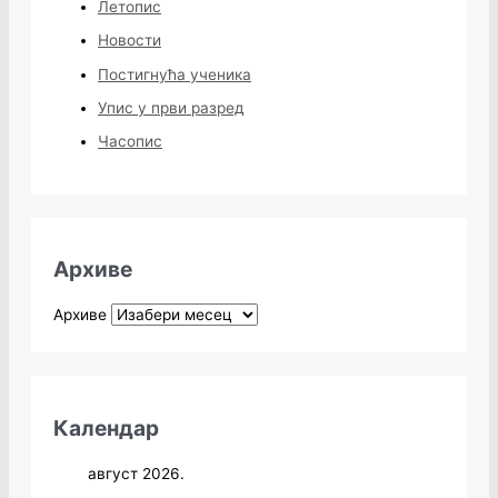
Летопис
Новости
Постигнућа ученика
Упис у први разред
Часопис
Архиве
Архиве
Календар
август 2026.