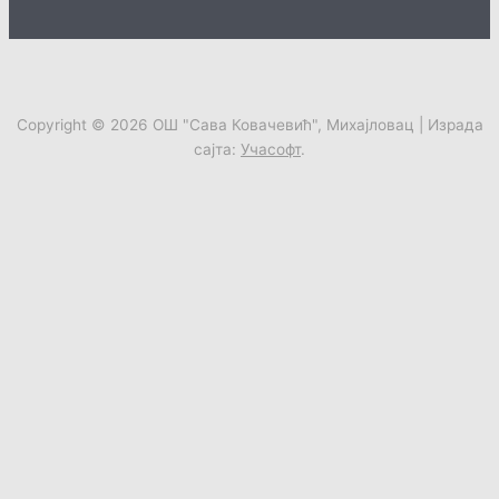
Copyright © 2026
ОШ "Сава Ковачевић", Михајловац
| Израда
сајта:
Учасофт
.