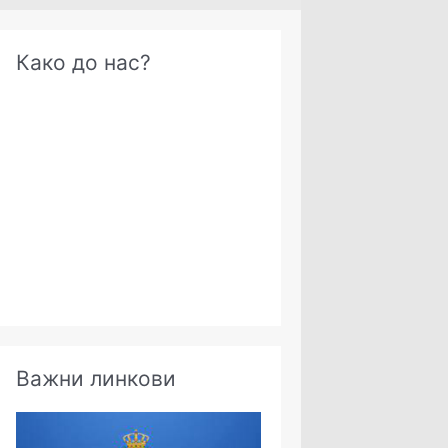
А
Како до нас?
р
х
и
в
е
Важни линкови