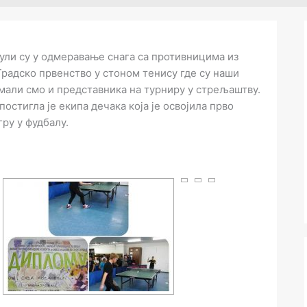
ли су у одмеравање снага са противницима из
 Градско првенство у стоном тенису где су наши
имали смо и представника на турниру у стрељаштву.
остигла је екипа дечака која је освојила прво
гру у фудбалу.