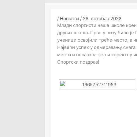
/
Новости
/
28. октобар 2022.
Млади спортисти наше школе крену
других школа. Прво у низу било је
ученици освојили треће место, а 
Највећи успех у одмеравању снага п
место и показала фер и коректну и
Спортски поздрав!