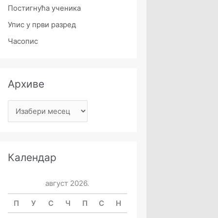
Постигнућа ученика
Упис у први разред
Часопис
Архиве
Календар
август 2026.
П
У
С
Ч
П
С
Н