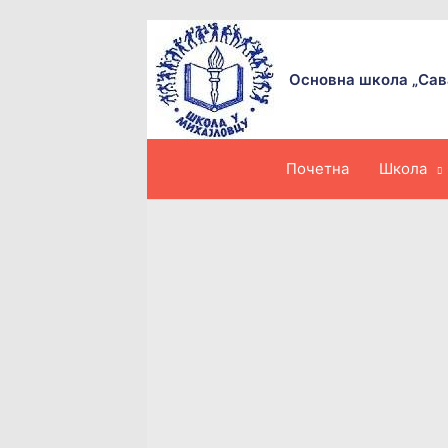
Пређи
на
садржај
Основна школа „Сав
Почетна
Школа