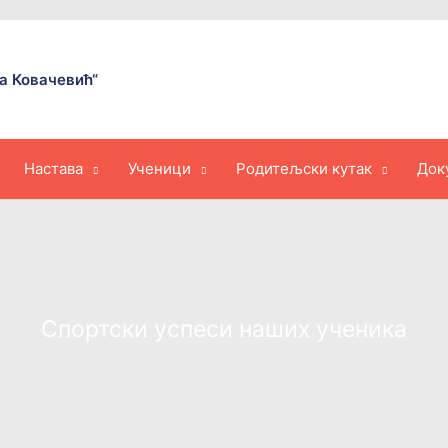
а Ковачевић“
Настава
Ученици
Родитељски кутак
Док
Спортски успеси наших ученика