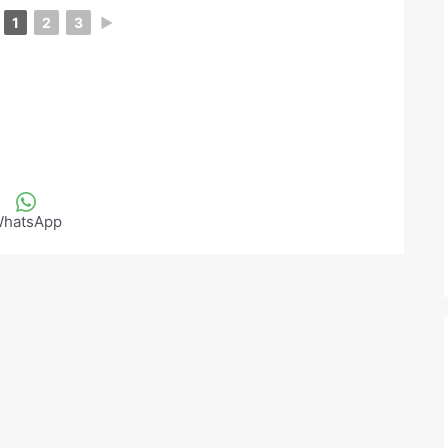
1
2
3
►
hatsApp