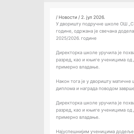
/
Новости
/
2. јул 2026.
У дворишту подручне школе ОШ „Сав
године, одржана је свечана додел
2025/2026. године
Директорка школе уручила је похв
разред, као и књиге ученицима од 
примерно владање.
Након тога је у дворишту матичне
диплома и награда поводом заврше
Директорка школе уручила је похв
разред, као и књиге ученицима од 
примерно владање.
Најуспешнијим ученицима додељен