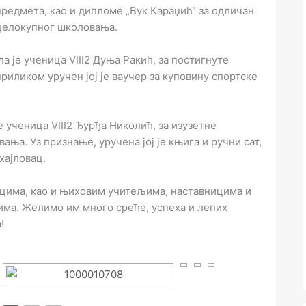
предмета, као и дипломе „Вук Караџић“ за одличан
целокупног школовања.
а је ученица VIII2 Дуња Ракић, за постигнуте
приликом уручен јој је ваучер за куповину спортске
е ученица VIII2 Ђурђа Николић, за изузетне
ња. Уз признање, уручена јој је књига и ручни сат,
хајловац.
цима, као и њиховим учитељима, наставницима и
ма. Желимо им много среће, успеха и лепих
!