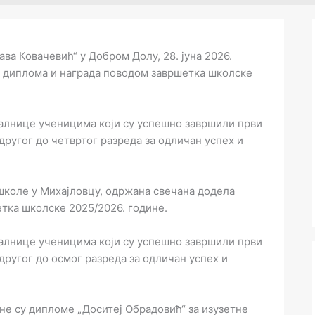
а Ковачевић“ у Добром Долу, 28. јуна 2026.
а диплома и награда поводом завршетка школске
алнице ученицима који су успешно завршили први
другог до четвртог разреда за одличан успех и
 школе у Михајловцу, одржана свечана додела
тка школске 2025/2026. године.
алнице ученицима који су успешно завршили први
другог до осмог разреда за одличан успех и
е су дипломе „Доситеј Обрадовић“ за изузетне