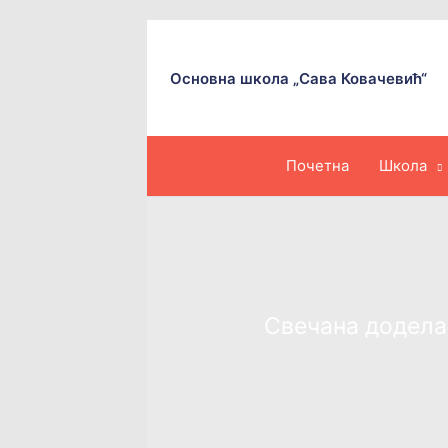
Пређи
на
садржај
Основна школа „Сава Ковачевић“
Почетна
Школа
Свечана додела 