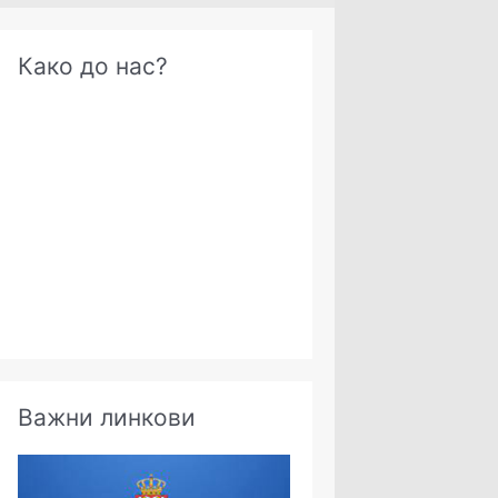
А
Како до нас?
р
х
и
в
е
Важни линкови