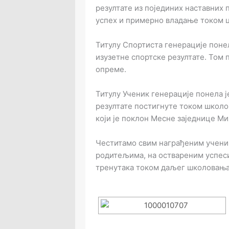
резултате из појединих наставних 
успех и примерно владање током 
Титулу Спортиста генерације понел
изузетне спортске резултате. Том 
опреме.
Титулу Ученик генерације понела ј
резултате постигнуте током школова
који је поклон Месне заједнице Ми
Честитамо свим награђеним учени
родитељима, на оствареним успеси
тренутака током даљег школовања