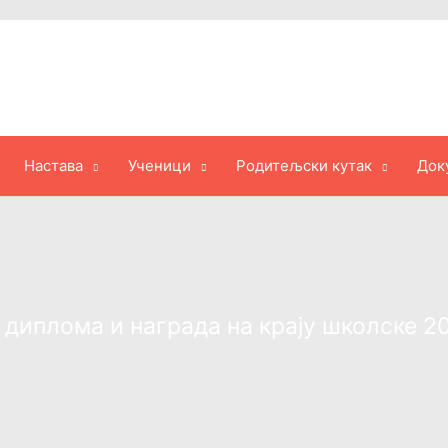
Настава
Ученици
Родитељски кутак
Док
диплома и награда на крају школске 2