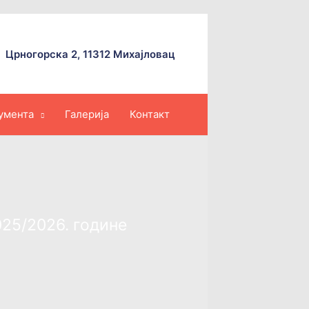
Црногорска 2, 11312 Михајловац
умента
Галерија
Контакт
025/2026. године