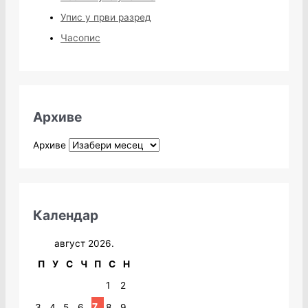
Упис у први разред
Часопис
Архиве
Архиве
Календар
август 2026.
П
У
С
Ч
П
С
Н
1
2
7
3
4
5
6
8
9