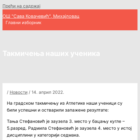
Пређи на садржај
ОШ "Сава Ковачевић", Михајловац
Главни изборник
Такмичења наших ученика
/
Новости
/
14. април 2022.
На градском такмичењу из Атлетике наши ученици су
били успешни и остварили запажене резултате:
Тања Стефановић је заузела 3. место у бацању кугле –
5.разред. Радмила Стефановић је заузела 4. место у истој
дисциплини у категорији седмака.