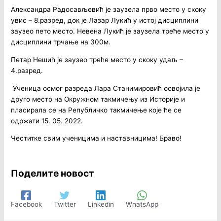
Александра Радосављевић је заузела прво место у скоку
увис – 8.разред, док је Лазар Лукић у истој дисциплини
заузео пето место. Невена Лукић је заузела треће место у
дисциплини трчање на 300м.
Петар Нешић је заузео треће место у скоку удаљ –
4.разред.
Ученица осмог разреда Лара Станимировић освојила је
друго место на Окружном такмичењу из Историје и
пласирала се на Републичко такмичење које ће се
одржати 15. 05. 2022.
Честитке свим ученицима и наставницима! Браво!
Поделите новост
Facebook
Twitter
Linkedin
WhatsApp