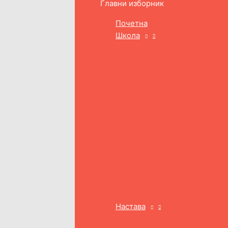
Главни изборник
Почетна
Школа
Настава