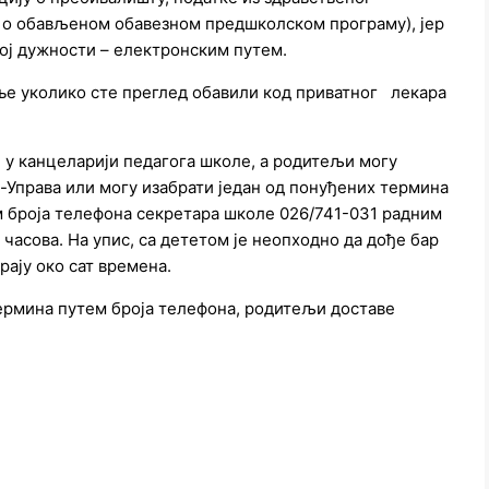
 о обављеном обавезном предшколском програму), јер
ој дужности – електронским путем.
ење уколико сте преглед обавили код приватног лекара
 у канцеларији педагога школе, а родитељи могу
-Управа или могу изабрати један од понуђених термина
м броја телефона секретара школе 026/741-031 радним
 часова. На упис, са дететом је неопходно да дође бар
рају око сат времена.
термина путем броја телефона, родитељи доставе