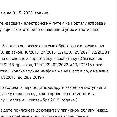
аје до 31. 5. 2025. године.
е извршити електронским путем на Порталу еУправа и
ину који закажете биће обављени и упис и тестирање
2. Закона о основама система образовања и васпитања
18,-др.закон, 10/2019, 27/2018, 6/2020, 129/2021, 92/2023 и
кона о основном образовању и васпитању („Сл.гласник
, 27/2018-др.закон, 129/2021, 92/2023 и 19/2025) у први
четка школске године имају најмање шест и по, а највише
.3.2018. до 28.2.2019.)
 по година, а чији родитељи/други законски заступници
ују се у први разред након провере спремности за
у 1. марта и 1. септембра 2019. године.)
за дете прилажете документа у папирном облику (извод
цију о пребивалишту, податке из здравственог