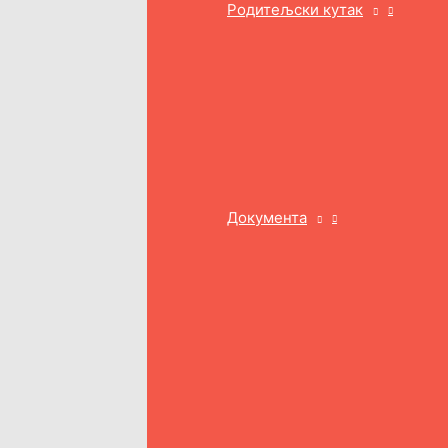
Родитељски кутак
Документа