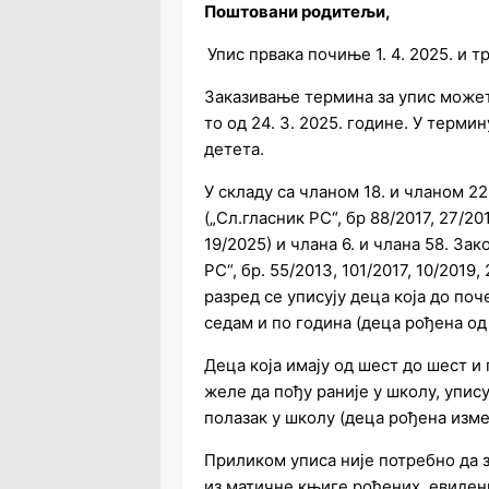
Поштовани родитељи,
Упис првака почиње 1. 4. 2025. и тр
Заказивање термина за упис может
то од 24. 3. 2025. године. У терм
детета.
У складу са чланом 18. и чланом 2
(„Сл.гласник РС“, бр 88/2017, 27/20
19/2025) и члана 6. и члана 58. За
РС“, бр. 55/2013, 101/2017, 10/2019
разред се уписују деца која до по
седам и по година (деца рођена од 1
Деца која имају од шест до шест и
желе да пођу раније у школу, упис
полазак у школу (деца рођена измеђ
Приликом уписа није потребно да 
из матичне књиге рођених, евиден