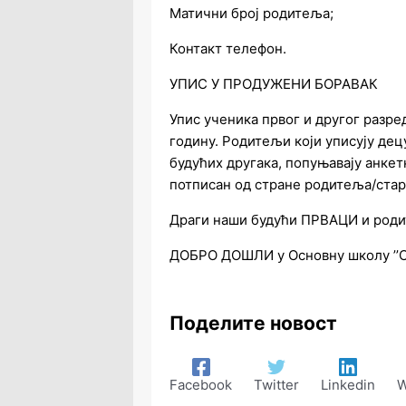
Матични број родитеља;
Контакт телефон.
УПИС У ПРОДУЖЕНИ БОРАВАК
Упис ученика првог и другог разре
годину. Родитељи који уписују дец
будућих другака, попуњавају анкетн
потписан од стране родитеља/стар
Драги наши будући ПРВАЦИ и род
ДОБРО ДОШЛИ у Основну школу ’’С
Поделите новост
Facebook
Twitter
Linkedin
W