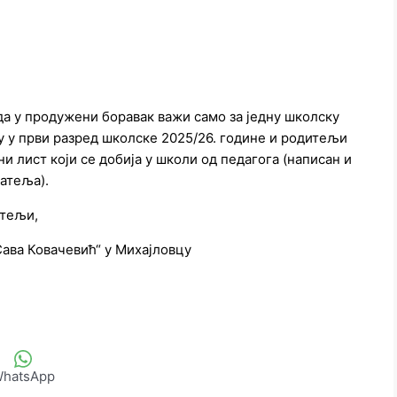
да у продужени боравак важи само за једну школску
у у први разред школске 2025/26. године и родитељи
и лист који се добија у школи од педагога (написан и
атеља).
итељи,
ава Ковачевић“ у Михајловцу
hatsApp