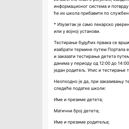
информационог система и потврду
ће их школа прибавити по службен
* Изузетак је само лекарско увер
или у војној установи.
Тестирање будућих првака се врши
изабрати термине путем Портала е
и заказати тестирање детета путе
данима у периоду од 12:00 до 14:00
један родитељ. Упис и тестирање т
Неопходно је да, при заказивању 
следеће податке школи:
Име и презиме детета;
Матични број детета;
Име и презиме родитеља;