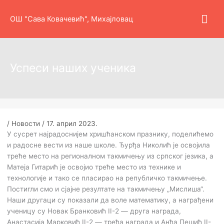
Пређи
Гла
на
ОШ "Сава Ковачевић", Михајловац
садржај
изб
Успеси наших ученика
/
Новости
/
17. април 2023.
У сусрет најрадоснијем хришћанском празнику, поделићемо
и радосне вести из наше школе. Ђурђа Николић је освојила
треће место на регионалном такмичењу из српског језика, а
Матеја Гитарић је освојио треће место из технике и
технологије и тако се пласирао на републичко такмичење.
Постигли смо и сјајне резултате на такмичењу „Мислиша“.
Наши другаци су показали да воле математику, а награђени
ученицу су Новак Бранковић II-2
—
друга награда,
Анастасија Марковић II-2
—
трећа награда и Анђа Пешић II-