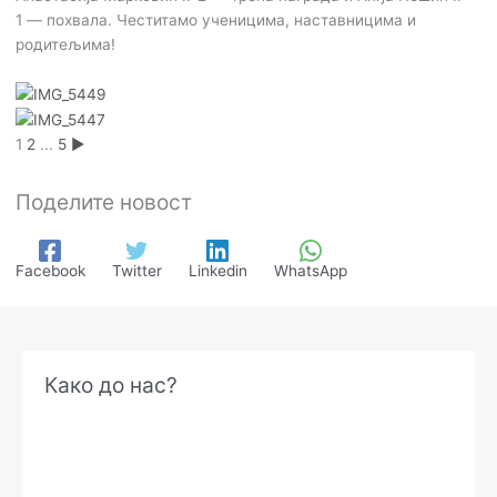
1
—
похвала. Честитамо ученицима, наставницима и
родитељима!
1
2
...
5
►
Поделите новост
Facebook
Twitter
Linkedin
WhatsApp
А
Како до нас?
р
х
и
в