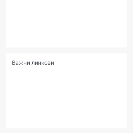
е
Важни линкови