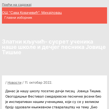
Пређи на садржај
ОШ "Сава Ковачевић", Михајловац
Главни изборник
Златни кључић- сусрет ученика
наше школе и дечјег песника Јовице
Тишме
/
Новости
/
11. октобар 2022.
Данас је нашу школу посетио дечји писац Јовица Тишма.
Овогодишњи Фестивал смедеревске песничке јесени био
је инспиративан нашим ученицима, који су се у великом
броју одазвали књижевном стваралаштву на тему „Био