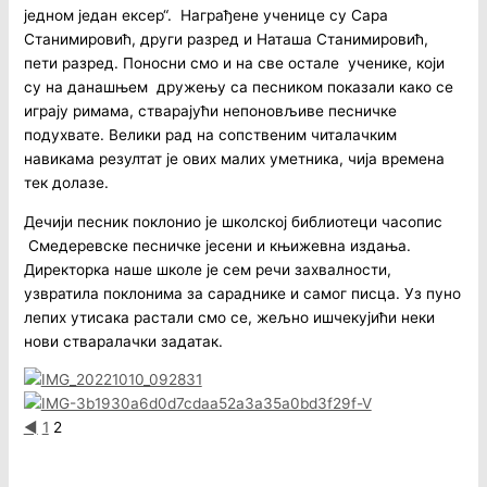
једном један ексер“. Награђене ученице су Сара
Станимировић, други разред и Наташа Станимировић,
пети разред. Поносни смо и на све остале ученике, који
су на данашњем дружењу са песником показали како се
играју римама, стварајући непоновљиве песничке
подухвате. Велики рад на сопственим читалачким
навикама резултат је ових малих уметника, чија времена
тек долазе.
Дечији песник поклонио је школској библиотеци часопис
Смедеревске песничке јесени и књижевна издања.
Директорка наше школе је сем речи захвалности,
узвратила поклонима за сараднике и самог писца. Уз пуно
лепих утисака растали смо се, жељно ишчекујићи неки
нови стваралачки задатак.
◄
1
2