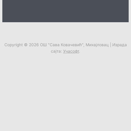
Copyright © 2026
ОШ "Сава Ковачевић", Михајловац
| Израда
сајта:
Учасофт
.