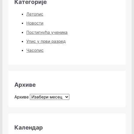
Категорије
Летопис
Новости
Постигнућа ученика
Упис у први разред
Часопис
Архиве
Архиве
Календар