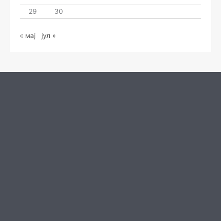
29
30
« мај
јул »