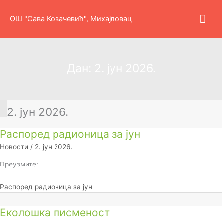
Пређи
Гла
на
ОШ "Сава Ковачевић", Михајловац
садржај
изб
Дан:
2. јун 2026.
2. јун 2026.
Распоред радионица за јун
Новости
/
2. јун 2026.
Преузмите:
Распоред радионица за јун
Еколошка писменост