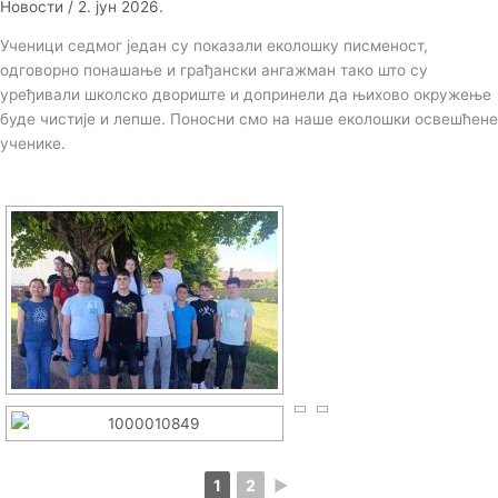
Новости
/
2. јун 2026.
Ученици седмог један су показали еколошку писменост,
одговорно понашање и грађански ангажман тако што су
уређивали школско двориште и допринели да њихово окружење
буде чистије и лепше. Поносни смо на наше еколошки освешћене
ученике.
1
2
►